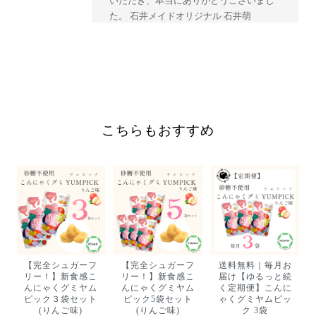
いただき、本当にありがとうございまし
た。 石井メイドオリジナル 石井萌
『通常購入』砂糖不使用｜私も子供も罪悪感なし！こんにゃくグミYUMPICK リンゴ味 10袋
2026/07/11
こちらもおすすめ
5月限定！「１個おまけ付き」もっちもち生芋こんにゃく5個
2025/05/28
【完全シュガーフ
【完全シュガーフ
送料無料｜毎月お
リー！】新食感こ
リー！】新食感こ
届け【ゆるっと続
んにゃくグミヤム
んにゃくグミヤム
く定期便】こんに
ピック３袋セット
ピック5袋セット
ゃくグミヤムピッ
予約販売②【4月18日~発送開始】生芋こんにゃく２００ｇ×５個
(りんご味)
(りんご味)
ク 3袋