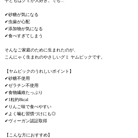
子どもはグミが大好き。でも...
✔砂糖が気になる
✔虫歯が心配
✔添加物が気になる
✔食べすぎてしまう
そんなご家庭のために生まれたのが、
こんにゃく生まれのやさしいグミ ヤムピックです。
【ヤムピックのうれしいポイント】
✔砂糖不使用
✔ゼラチン不使用
✔食物繊維たっぷり
✔1粒約8kcal
✔りんご味で食べやすい
✔よく噛む習慣づけにも◎
✔ヴィーガン認証取得
【こんな方におすすめ】