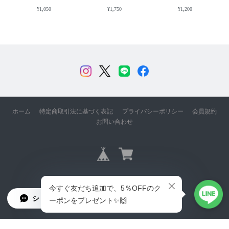
2025/04/18
¥1,050
¥1,750
¥1,200
楽しみに待っていた商品が到着！ まずその丁寧な梱包に感動✨✨ 早速こ
んにゃくステーキにしていただきました😋 今までに食べた生芋こんに
ゃくとは全く別物でした。立派なごちそうの一品になり美味しくいただ
きました👍
この度は石井メイドオリジナルをご利用
いただき誠にありがとうございます。長
ホーム
特定商取引法に基づく表記
プライバシーポリシー
会員規約
くお待ちいただきありがとございまし
お問い合わせ
た。 嬉しいお言葉もいただけて私どもも
大変うれしいです！ これからも喜んでい
ただけるこんにゃくを作りお届けいたし
ますので、またのご利用も心よりお待ち
しております！ 石井メイドオリジナル 石
Copyright © 石井メイドオリジナル All Rights Reserved.
井萌
ショップに質問する